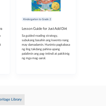
Kindergarten to Grade 2
ya
Lesson Guide for Just Add Dirt
a
Sa guided reading strategy,
subukang basahin ang kwento nang
t
may damadamin. Huninto pagkabasa
ng ilng takdang pahina upang
palalimin ang pag-intindi at pakikinig
ng mga mag-aaral.
eritage Library