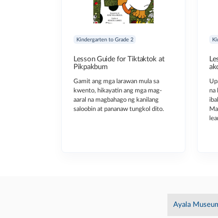
Kindergarten to Grade 2
Ki
Lesson Guide for Tiktaktok at
Le
Pikpakbum
ak
Gamit ang mga larawan mula sa
Up
kwento, hikayatin ang mga mag-
na 
aaral na magbahago ng kanilang
iba
saloobin at pananaw tungkol dito.
Maa
lea
Ayala Museu