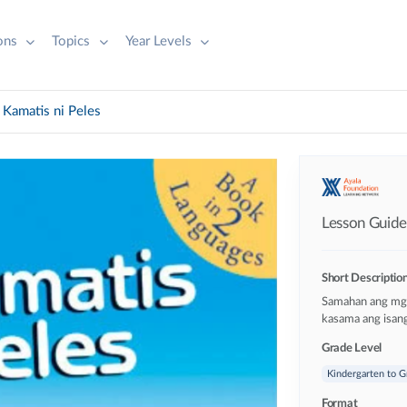
ions
Topics
Year Levels
 Kamatis ni Peles
Lesson Guide 
Short Descriptio
Samahan ang mga
kasama ang isang
Grade Level
Kindergarten to G
Format