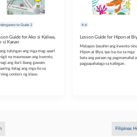
ndergarten to Grade 2
K-6
sson Guide for Ako si Kaliwa,
Lesson Guide for Hipon at Bi
o si Kanan
Matapos basahin ang kwento nin
ang tulungan ang mga mag-aaarl
Hipon at Biya, ipa-isa-isa sa mga
higit na maunwaan ang kwento,
bata ang paraan ng pagmamahal a
hagi ang iba't ibang gawain.
pagpapahalaga sa kaibigan.
aring ilatag ang mga ito sa
rning centers ng klase.
m
Filipinas H