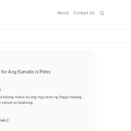
About
Contact Us
for Ang Kamatis ni Peles
n
 batang maisa-isa ang mga araw ng linggo habang
 tamad na tipaklong.
rade 2